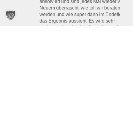
absolviert und sind jedes Mal wieder von
Neuem überrascht, wie toll wir beraten
.
werden und wie super dann im Endeffekt
das Ergebnis aussieht. Es wird sehr
sauber und professionell gearbeitet. Auch
für komplizierte Sachen wird eine Lösung
gefunden. Rundum sind wir zu 100%
zufrieden und können mit gutem
Gewissen diese Firma jedem weiter
empfehlen. Vielen lieben Dank für alles !
Juliette Helbig
Google Rezensionen