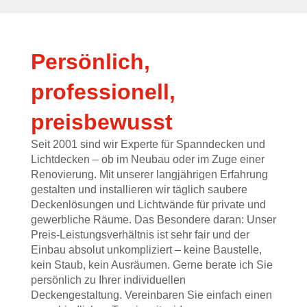
Persönlich,
professionell,
preisbewusst
Seit 2001
sind wir
Experte für Spanndecken und
Lichtdecken
– ob im Neubau oder im Zuge einer
Renovierung
. Mit
unserer
langjährigen Erfahrung
gestalte
n
und installiere
n
wir
täglich saubere
Deckenlösungen
und Lichtwände
für private und
gewerbliche Räume. D
as Besondere daran:
Unser
Preis-Leistungsverhältnis ist
sehr fair und d
er
Einbau
absolut
unkompliziert
–
keine Baustelle,
kein Staub, kein Ausräumen. Gerne berate ich Sie
persönlich
zu Ihrer individuellen
Deckengestaltung. Vereinbaren Sie einfach einen