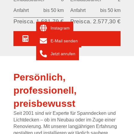
Anfahrt
bis 50 km
Anfahrt
bis 50 km
Preis
ca. 1.681,79 €
Preis
ca. 2.577,30 €
Instagram
Angebot anfragen
E-Mail senden
Jetzt anrufen
Persönlich,
professionell,
preisbewusst
Seit 2001
sind wir
Experte für Spanndecken und
Lichtdecken
– ob im Neubau oder im Zuge einer
Renovierung
. Mit
unserer
langjährigen Erfahrung
gestalte
n
und installiere
n
wir
täglich saubere