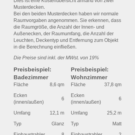
Dies ist eine Kostenübersicht anhand von zwei
Musterdecken.
Bei den beiden Musterdecken haben wir normale
Raumvorgaben angenommen. Sie erkennen, dass
die Raumgröße, die Anzahl der Innen- und
Außenecken, der Raumumfang, die Anzahl der
Leuchten, Deckentyp und Entfernung zum Objekt
in die Berechnung einfließen.
Die Preise sind inkl. der MWst. von 19%
Preisbeispiel:
Preisbeispiel:
Badezimmer
Wohnzimmer
Fläche
8,6 qm
Fläche
37,8 qm
Ecken
Ecken
6
6
(innen/außen)
(innen/außen)
Umfang
12,1 m
Umfang
25,2 m
Typ
Glanz
Typ
Matt
Einbaustrahler
8
Einbaustrahler
2